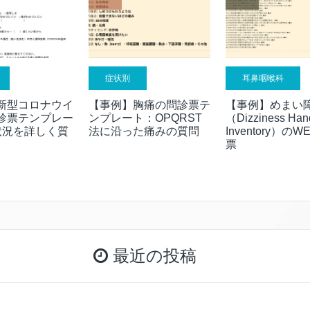
症状別
耳鼻咽喉科
新型コロナウイ
【事例】胸痛の問診票テ
【事例】めまい
診票テンプレー
ンプレート：OPQRST
（Dizziness Han
状況を詳しく質
法に沿った痛みの質問
Inventory）の
票
最近の投稿