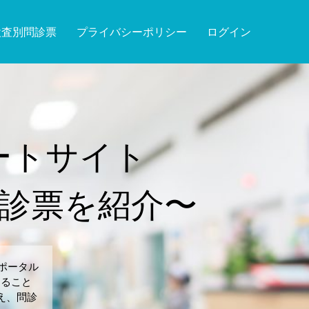
検査別問診票
プライバシーポリシー
ログイン
ートサイト
診票を紹介〜
ポータル
すること
え、問診