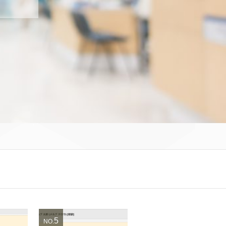
5
NO.