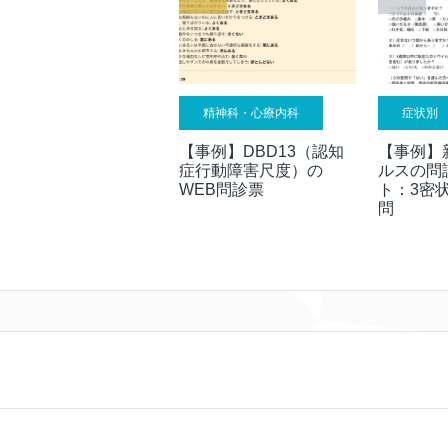
精神科・心療内科
症状別
【事例】DBD13（認知
【事例】
症行動障害尺度）の
ルスの問
WEB問診票
ト：3密
問