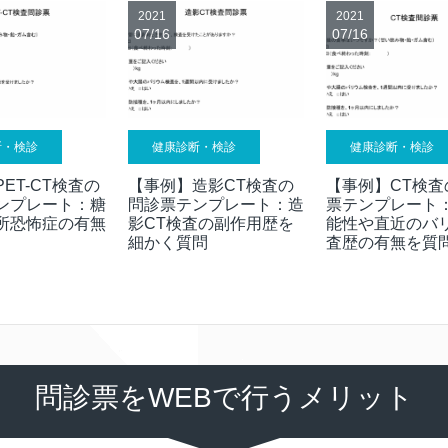
2021
2021
07/16
07/16
断・検診
健康診断・検診
健康診断・検診
ET-CT検査の
【事例】造影CT検査の
【事例】CT検査
ンプレート：糖
問診票テンプレート：造
票テンプレート
所恐怖症の有無
影CT検査の副作用歴を
能性や直近のバ
細かく質問
査歴の有無を質
問診票をWEBで行うメリット