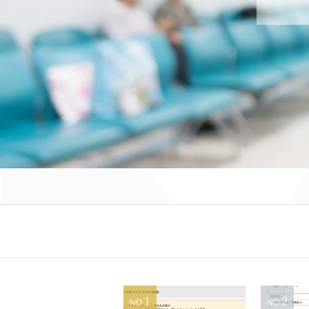
1
2
NO.
NO.