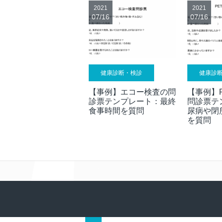
2021
2021
07/16
07/16
健康診断・検診
健康診
【事例】エコー検査の問
【事例】P
診票テンプレート：最終
問診票テ
食事時間を質問
尿病や閉
を質問