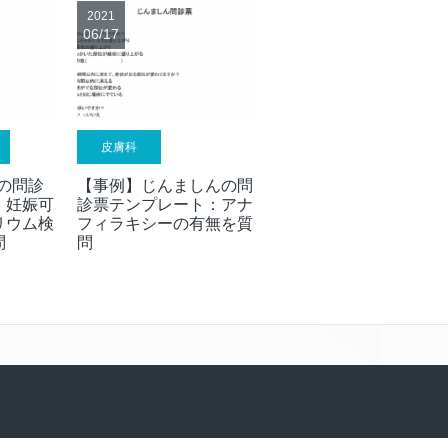
2021
06/17
皮膚科
の問診
【事例】じんましんの問
：妊娠可
診票テンプレート：アナ
リウム検
フィラキシーの有無を質
問
問