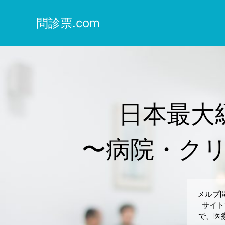
問診票.com
日本最大
〜病院・ク
メルプ
サイト
で、医