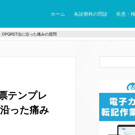
ホーム
各診療科の問診
疾患・
OPQRST法に沿った痛みの質問
票テンプレ
に沿った痛み