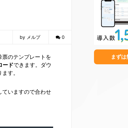
by メルプ
0
診票のテンプレートを
まずは
ンロード
できます。ダウ
ります。
していますので合わせ