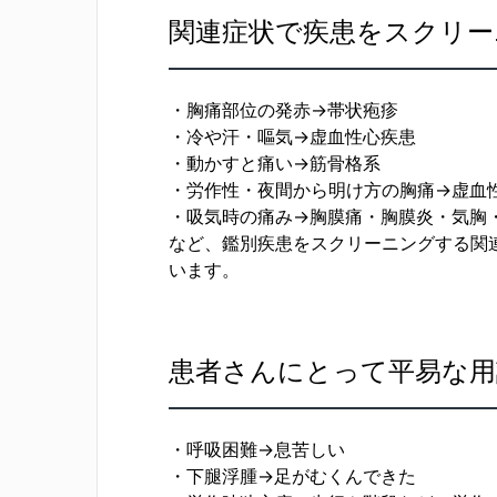
関連症状で疾患をスクリー
・胸痛部位の発赤→帯状疱疹
・冷や汗・嘔気→虚血性心疾患
・動かすと痛い→筋骨格系
・労作性・夜間から明け方の胸痛→虚血
・吸気時の痛み→胸膜痛・胸膜炎・気胸
など、鑑別疾患をスクリーニングする関
います。
患者さんにとって平易な用
・呼吸困難→息苦しい
・下腿浮腫→足がむくんできた