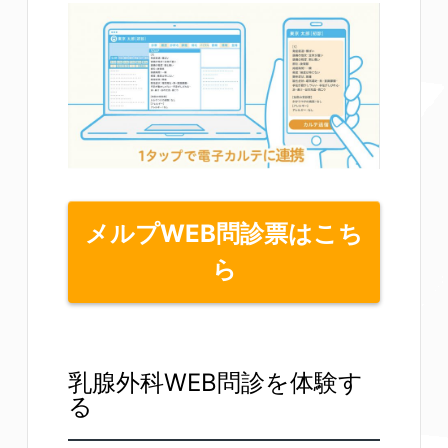
メルプWEB問診票はこち
ら
乳腺外科WEB問診を体験す
る