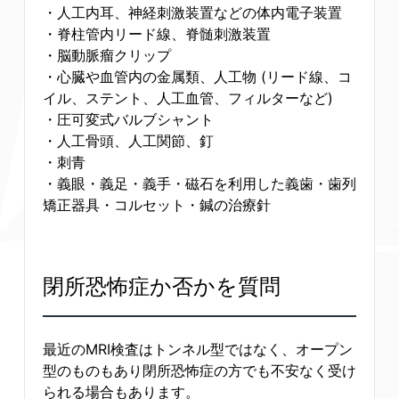
・人工内耳、神経刺激装置などの体内電子装置
・脊柱管内リード線、脊髄刺激装置
・脳動脈瘤クリップ
・心臓や血管内の金属類、人工物 (リード線、コ
イル、ステント、人工血管、フィルターなど)
・圧可変式バルブシャント
・人工骨頭、人工関節、釘
・刺青
・義眼・義足・義手・磁石を利用した義歯・歯列
矯正器具・コルセット・鍼の治療針
閉所恐怖症か否かを質問
最近のMRI検査はトンネル型ではなく、オープン
型のものもあり閉所恐怖症の方でも不安なく受け
られる場合もあります。